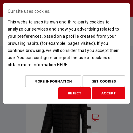
USERS AREA
Our site uses cookies.
This website uses its own and third-party cookies to
ROPA OFICIAL 25-26
analyze our services and show you advertising related to
your preferences, based on a profile created from your
HOME
STORE
ROPA OFICIAL 25-26
browsing habits (for example, pages visited). If you
continue browsing, we will consider that you accept their
ROPA OFICIAL 25-26
use. You can configure or reject the use of cookies or
obtain more information
HERE
MORE INFORMATION
SET COOKIES
REJECT
ACCEPT