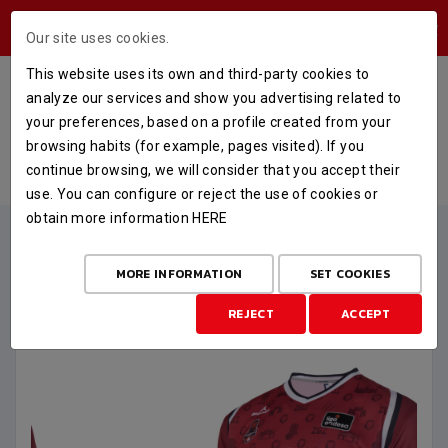
USERS AREA
Our site uses cookies.
This website uses its own and third-party cookies to
CAMISETA OFICIAL ACB MANGA
analyze our services and show you advertising related to
CORTA 24-25
your preferences, based on a profile created from your
browsing habits (for example, pages visited). If you
HOME
STORE
OUTLET
continue browsing, we will consider that you accept their
CAMISETA OFICIAL ACB MANGA CORTA 24-25
use. You can configure or reject the use of cookies or
obtain more information
HERE
MORE INFORMATION
SET COOKIES
REJECT
ACCEPT