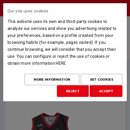
USERS AREA
Our site uses cookies.
This website uses its own and third-party cookies to
EQUIPACIÓN INFANTIL NEGRA ACB
analyze our services and show you advertising related to
25-26
your preferences, based on a profile created from your
browsing habits (for example, pages visited). If you
HOME
STORE
OFERTA FIN DE TEMPORADA
continue browsing, we will consider that you accept their
EQUIPACIÓN INFANTIL NEGRA ACB 25-26
use. You can configure or reject the use of cookies or
obtain more information
HERE
MORE INFORMATION
SET COOKIES
REJECT
ACCEPT