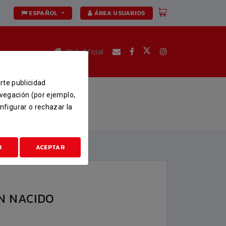
ESPAÑOL
ÁREA USUARIOS
Web Oficial
arte publicidad
avegación (por ejemplo,
nfigurar o rechazar la
R
ACEPTAR
N NACIDO