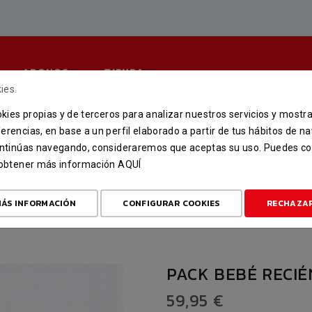
ABONOS
TIENDA
ies.
ookies propias y de terceros para analizar nuestros servicios y mostr
PACK BEBÉ RECIÉN NACIDO
erencias, en base a un perfil elaborado a partir de tus hábitos de n
continúas navegando, consideraremos que aceptas su uso. Puedes co
INICIO
TIENDA
MERCHANDISING
PACK BEBÉ RECIÉN NACIDO
u obtener más información
AQUÍ
ÁS INFORMACIÓN
CONFIGURAR COOKIES
RECHAZA
PACK BEBÉ RECIÉ
59,95 €