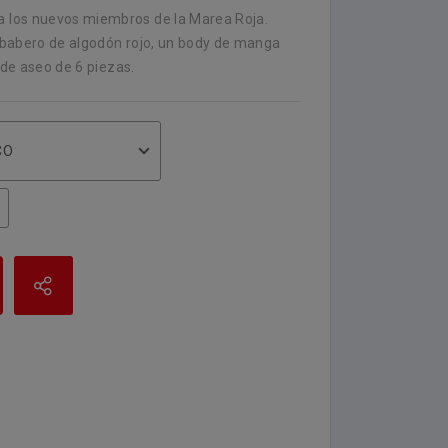
 los nuevos miembros de la Marea Roja.
 babero de algodón rojo, un body de manga
 de aseo de 6 piezas.
CO