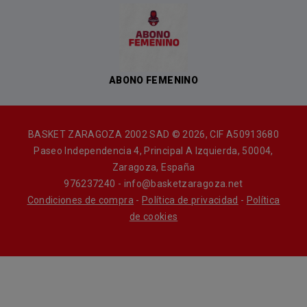
ABONO FEMENINO
BASKET ZARAGOZA 2002 SAD © 2026, CIF A50913680
Paseo Independencia 4, Principal A Izquierda, 50004,
Zaragoza, España
976237240 - info@basketzaragoza.net
Condiciones de compra
-
Política de privacidad
-
Política
de cookies