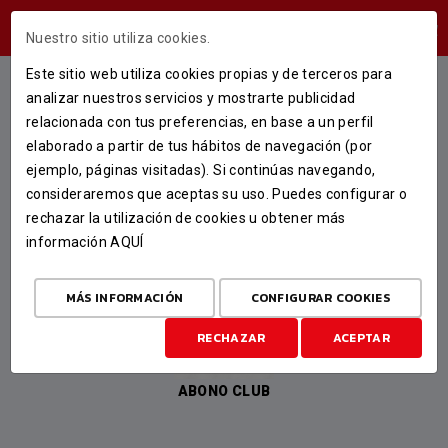
ÁREA USUARIOS
Nuestro sitio utiliza cookies.
Este sitio web utiliza cookies propias y de terceros para
SELECCIÓN DE COMPETICIÓN
analizar nuestros servicios y mostrarte publicidad
relacionada con tus preferencias, en base a un perfil
elaborado a partir de tus hábitos de navegación (por
ejemplo, páginas visitadas). Si continúas navegando,
Seleccione la competición para la que quiere comprar
consideraremos que aceptas su uso. Puedes configurar o
abonos.
rechazar la utilización de cookies u obtener más
información
AQUÍ
MÁS INFORMACIÓN
CONFIGURAR COOKIES
RECHAZAR
ACEPTAR
ABONO CLUB