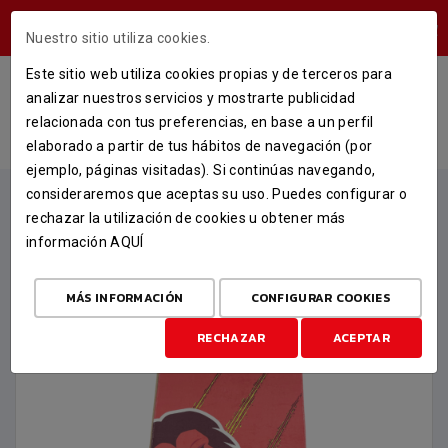
ÁREA USUARIOS
Nuestro sitio utiliza cookies.
Este sitio web utiliza cookies propias y de terceros para
TOALLA DE PLAYA 80X160
analizar nuestros servicios y mostrarte publicidad
relacionada con tus preferencias, en base a un perfil
INICIO
TIENDA
MERCHANDISING
TOALLA DE PLAYA 80X160
elaborado a partir de tus hábitos de navegación (por
ejemplo, páginas visitadas). Si continúas navegando,
consideraremos que aceptas su uso. Puedes configurar o
rechazar la utilización de cookies u obtener más
información
AQUÍ
MÁS INFORMACIÓN
CONFIGURAR COOKIES
RECHAZAR
ACEPTAR