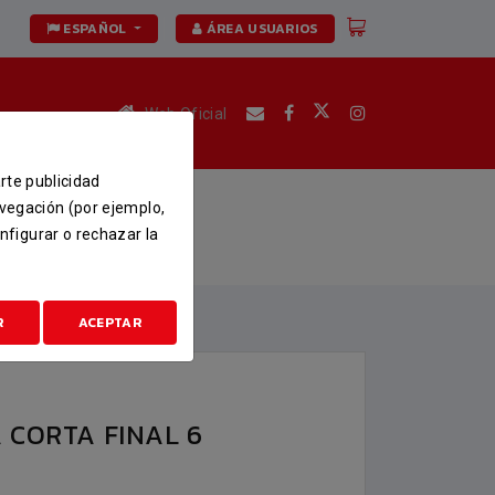
ESPAÑOL
ÁREA USUARIOS
Web Oficial
arte publicidad
L 6
avegación (por ejemplo,
nfigurar o rechazar la
R
ACEPTAR
 CORTA FINAL 6