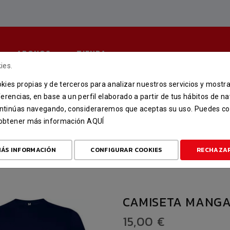
ABONOS
TIENDA
ies.
ookies propias y de terceros para analizar nuestros servicios y mostr
MISETA MANGA CORTA FINA
erencias, en base a un perfil elaborado a partir de tus hábitos de n
continúas navegando, consideraremos que aceptas su uso. Puedes co
INICIO
TIENDA
FINAL SIX
CAMISETA MANGA CORTA FINAL 6
u obtener más información
AQUÍ
ÁS INFORMACIÓN
CONFIGURAR COOKIES
RECHAZA
CAMISETA MANGA
15,00 €