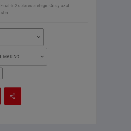
nal 6. 2 colores a elegir. Gris y azul
ster.
L MARINO