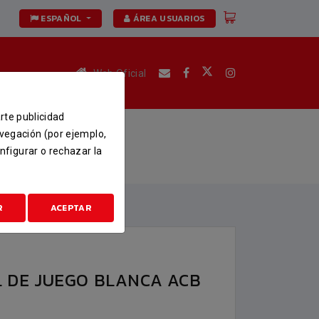
ESPAÑOL
ÁREA USUARIOS
Web Oficial
arte publicidad
 ACB 25-26
avegación (por ejemplo,
nfigurar o rechazar la
ANCA ACB 25-26
R
ACEPTAR
L DE JUEGO BLANCA ACB