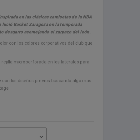
inspirada en las clásicas camisetas de la NBA
e lució Basket Zaragoza en la temporada
cto desgarro asemejando el zarpazo del león.
olor con los colores corporativos del club que
.
ejilla microperforada en los laterales para
con los diseños previos buscando algo mas
ntage