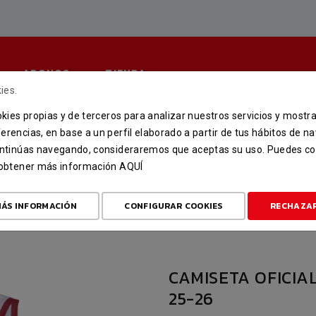
ABONOS
TIENDA
ies.
ookies propias y de terceros para analizar nuestros servicios y mostr
OFICIAL DE JUEGO BLANCA
erencias, en base a un perfil elaborado a partir de tus hábitos de n
continúas navegando, consideraremos que aceptas su uso. Puedes co
DA
OFERTA FIN DE TEMPORADA
CAMISETA OFICIAL DE JUEGO BL
u obtener más información
AQUÍ
ÁS INFORMACIÓN
CONFIGURAR COOKIES
RECHAZA
CAMISETA OFICIA
25-26