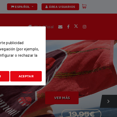
ESPAÑOL
ÁREA USUARIOS
Web Oficial
arte publicidad
avegación (por ejemplo,
nfigurar o rechazar la
R
ACEPTAR
VER MÁS