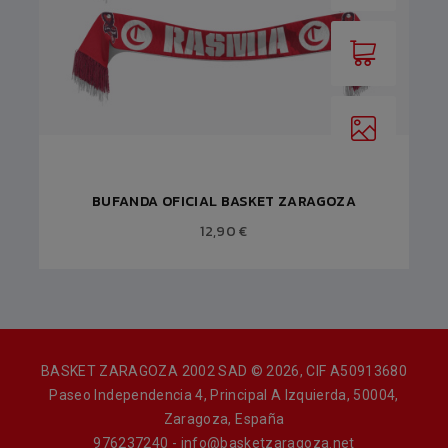
BUFANDA OFICIAL BASKET ZARAGOZA
12,90 €
BASKET ZARAGOZA 2002 SAD © 2026, CIF A50913680
Paseo Independencia 4, Principal A Izquierda, 50004,
Zaragoza, España
976237240 - info@basketzaragoza.net