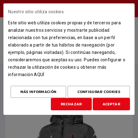
ÁREA USUARIOS
Nuestro sitio utiliza cookies.
Este sitio web utiliza cookies propias y de terceros para
25-26 ANORAK OFICIAL
analizar nuestros servicios y mostrarte publicidad
NEGRO/GRIS
relacionada con tus preferencias, en base a un perfil
elaborado a partir de tus hábitos de navegación (por
INICIO
TIENDA
ROPA OFICIAL 25-26
ejemplo, páginas visitadas). Si continúas navegando,
25-26 ANORAK OFICIAL NEGRO/GRIS
consideraremos que aceptas su uso. Puedes configurar o
rechazar la utilización de cookies u obtener más
información
AQUÍ
MÁS INFORMACIÓN
CONFIGURAR COOKIES
RECHAZAR
ACEPTAR