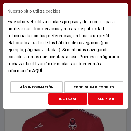
ÁREA USUARIOS
Nuestro sitio utiliza cookies.
Este sitio web utiliza cookies propias y de terceros para
CAMISETA OFICIAL DE
analizar nuestros servicios y mostrarte publicidad
ENTRENAMIENTO 25-26
relacionada con tus preferencias, en base a un perfil
elaborado a partir de tus hábitos de navegación (por
INICIO
TIENDA
ROPA OFICIAL 25-26
ejemplo, páginas visitadas). Si continúas navegando,
CAMISETA OFICIAL DE ENTRENAMIENTO 25-26
consideraremos que aceptas su uso. Puedes configurar o
rechazar la utilización de cookies u obtener más
información
AQUÍ
MÁS INFORMACIÓN
CONFIGURAR COOKIES
RECHAZAR
ACEPTAR