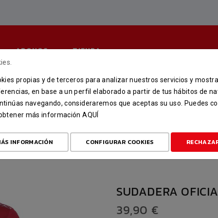
ABONOS
TIENDA
ies.
ookies propias y de terceros para analizar nuestros servicios y mostr
UDADERA OFICIAL ROJA 25-
erencias, en base a un perfil elaborado a partir de tus hábitos de n
continúas navegando, consideraremos que aceptas su uso. Puedes co
CIO
TIENDA
ROPA OFICIAL 25-26
SUDADERA OFICIAL ROJA 25
u obtener más información
AQUÍ
ÁS INFORMACIÓN
CONFIGURAR COOKIES
RECHAZA
SUDADERA OFICIA
39,90 €