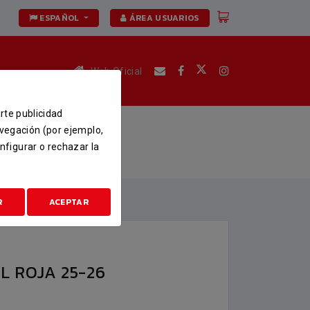
ESPAÑOL
ÁREA USUARIOS
Web Oficial
arte publicidad
26
avegación (por ejemplo,
nfigurar o rechazar la
-26
R
ACEPTAR
L ROJA 25-26