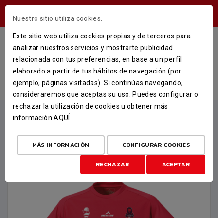
ÁREA USUARIOS
Nuestro sitio utiliza cookies.
Este sitio web utiliza cookies propias y de terceros para
CAMISETA ESPECIAL COPA DE LA
analizar nuestros servicios y mostrarte publicidad
REINA 2026
relacionada con tus preferencias, en base a un perfil
elaborado a partir de tus hábitos de navegación (por
INICIO
TIENDA
MERCHANDISING
ejemplo, páginas visitadas). Si continúas navegando,
CAMISETA ESPECIAL COPA DE LA REINA 2026
consideraremos que aceptas su uso. Puedes configurar o
rechazar la utilización de cookies u obtener más
información
AQUÍ
MÁS INFORMACIÓN
CONFIGURAR COOKIES
RECHAZAR
ACEPTAR